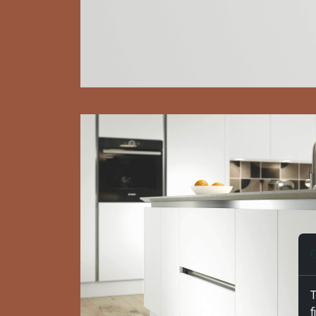
C
T
f