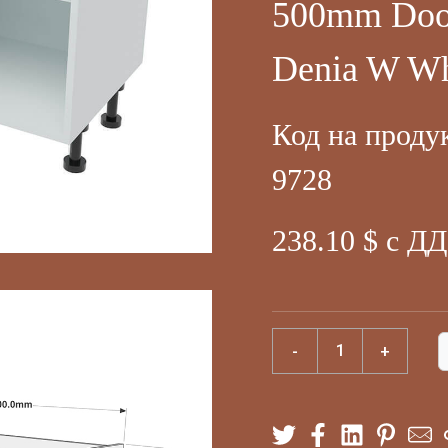
500mm Door
Denia W Wh
Код на проду
9728
238.10 $ с Д