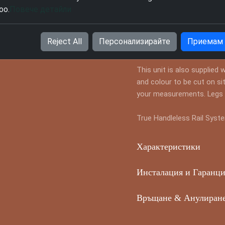
oo.
Повече детайли
Информация за проду
True Handleless highline c
Reject All
Персонализирайте
Приемам
Door in your chosen style 
This unit is also supplied 
and colour to be cut on sit
your measurements. Legs a
True Handleless Rail Syste
Характеристики
Инсталация и Гаранц
Връщане & Анулиран