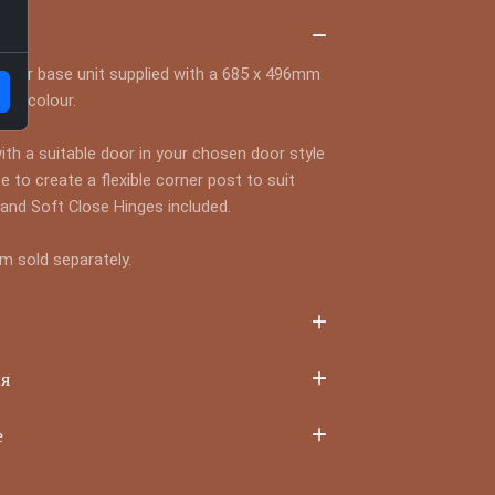
кта
orner base unit supplied with a 685 x 496mm
and colour.
with a suitable door in your chosen door style
e to create a flexible corner post to suit
nd Soft Close Hinges included.
m sold separately.
ия
е