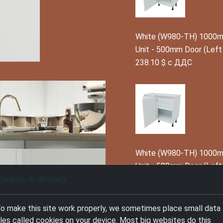
White (W980-TH) 1000mm
Unit - 500mm Door (Left
238.10 $ с ДДС
White (W980-TH) 1000mm
Unit - 500mm Door (Left
ookies & Privacy
238.10 $ с ДДС
o make this site work properly, we sometimes place small data
iles called cookies on your device. Most big websites do this