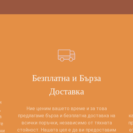
Безплатна и Бърза
Доставка
и
Ние ценим вашето време и за това
,
предлагаме бърза и безплатна доставка на
к
а
всички поръчки, независимо от тяхната
п
те
стойност. Нашата цел е да ви предоставим
о
ни