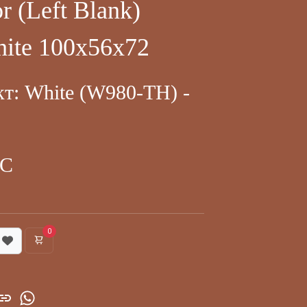
 (Left Blank)
ite 100x56x72
кт: White (W980-TH) -
ДС
0