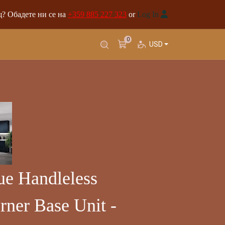
? Обадете ни се на
+359 885 227 323
or
Log In
0
USD
e Handleless
rner Base Unit -