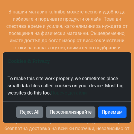
В нашия магазин kuhnibg можете лесно и удобно да
избирате и поръчвате продукти онлайн. Това ви
спестява време и усилия, като елиминира нуждата от
посещения на физически магазини. Същевременно,
имате достъп до богат избор от висококачествени
стоки за вашата кухня, внимателно подбрани и
проверени за качество.
Cookies & Privacy
To make this site work properly, we sometimes place
small data files called cookies on your device. Most big
websites do this too.
Повече детайли
Безплатна и Бърза Доставка
Reject All
Персонализирайте
Приемам
Ние ценим вашето време и за това предлагаме бърза и
безплатна доставка на всички поръчки, независимо от