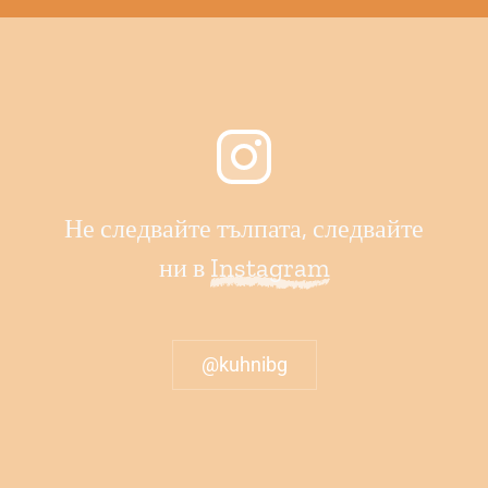
Не следвайте тълпата, следвайте
ни в
Instagram
@kuhnibg