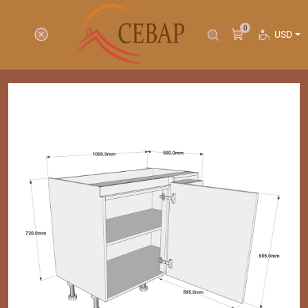
0
USD