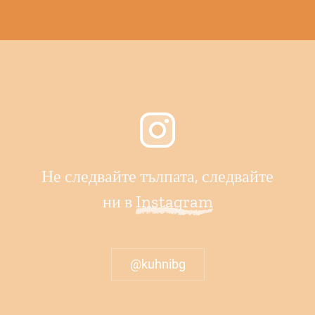
Не следвайте тълпата, следвайте
ни в
Instagram
@kuhnibg