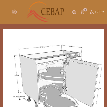
0
USD