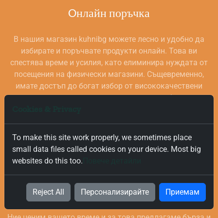
Oнлайн поръчка
В нашия магазин kuhnibg можете лесно и удобно да
избирате и поръчвате продукти онлайн. Това ви
спестява време и усилия, като елиминира нуждата от
посещения на физически магазини. Същевременно,
имате достъп до богат избор от висококачествени
стоки за вашата кухня, внимателно подбрани и
Cookies & Privacy
проверени за качество.
To make this site work properly, we sometimes place
small data files called cookies on your device. Most big
websites do this too.
Повече детайли
Безплатна и Бърза Доставка
Reject All
Персонализирайте
Приемам
Ние ценим вашето време и за това предлагаме бърза и