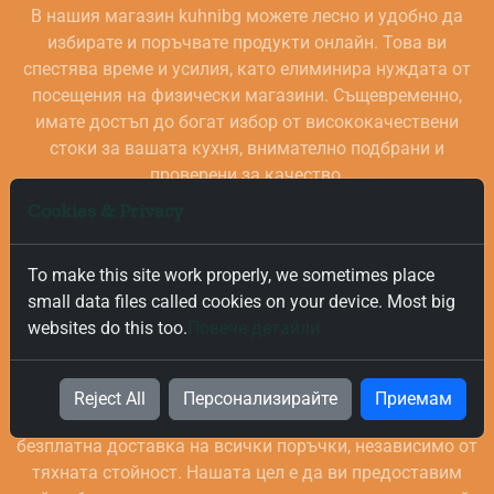
В нашия магазин kuhnibg можете лесно и удобно да
избирате и поръчвате продукти онлайн. Това ви
спестява време и усилия, като елиминира нуждата от
посещения на физически магазини. Същевременно,
имате достъп до богат избор от висококачествени
стоки за вашата кухня, внимателно подбрани и
проверени за качество.
Cookies & Privacy
To make this site work properly, we sometimes place
small data files called cookies on your device. Most big
websites do this too.
Повече детайли
Безплатна и Бърза Доставка
Reject All
Персонализирайте
Приемам
Ние ценим вашето време и за това предлагаме бърза и
безплатна доставка на всички поръчки, независимо от
тяхната стойност. Нашата цел е да ви предоставим