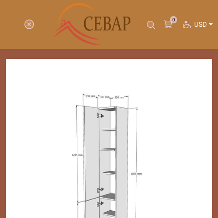
0
USD