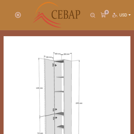
0
USD