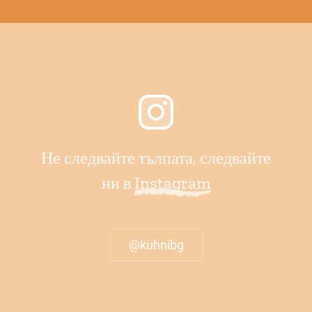
Не следвайте тълпата, следвайте
ни в
Instagram
@kuhnibg