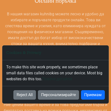
Oнлайн поръчка
В нашия магазин kuhnibg можете лесно и удобно да
избирате и поръчвате продукти онлайн. Това ви
спестява време и усилия, като елиминира нуждата от
посещения на физически магазини. Същевременно,
имате достъп до богат избор от висококачествени
стоки за вашата кухня, внимателно подбрани и
проверени за качество.
Cookies & Privacy
To make this site work properly, we sometimes place
small data files called cookies on your device. Most big
websites do this too.
Повече детайли
Безплатна и Бърза Доставка
Reject All
Персонализирайте
Приемам
Ние ценим вашето време и за това предлагаме бърза и
безплатна доставка на всички поръчки, независимо от