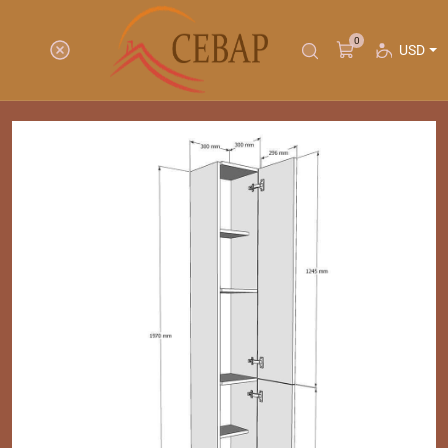
0
USD