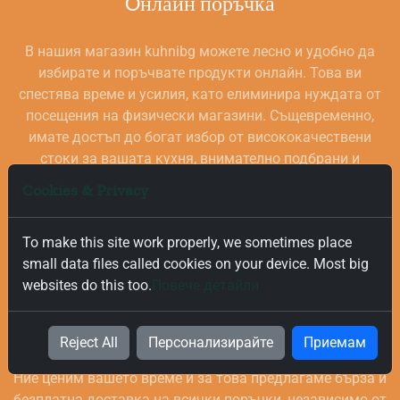
Oнлайн поръчка
В нашия магазин kuhnibg можете лесно и удобно да
избирате и поръчвате продукти онлайн. Това ви
спестява време и усилия, като елиминира нуждата от
посещения на физически магазини. Същевременно,
имате достъп до богат избор от висококачествени
стоки за вашата кухня, внимателно подбрани и
проверени за качество.
Cookies & Privacy
To make this site work properly, we sometimes place
small data files called cookies on your device. Most big
websites do this too.
Повече детайли
Безплатна и Бърза Доставка
Reject All
Персонализирайте
Приемам
Ние ценим вашето време и за това предлагаме бърза и
безплатна доставка на всички поръчки, независимо от