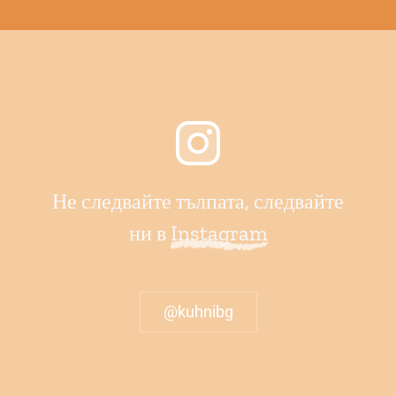
Не следвайте тълпата, следвайте
ни в
Instagram
@kuhnibg