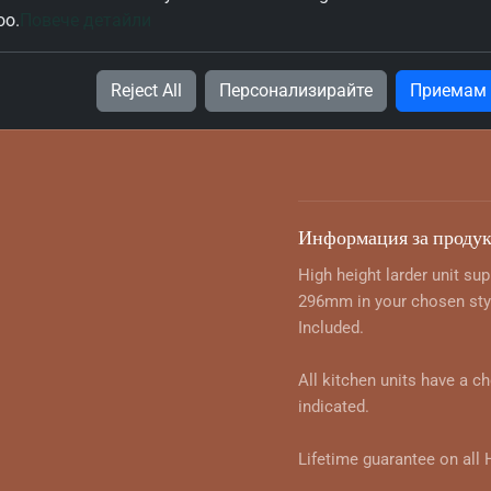
White (W980-TH) 300mm T
oo.
Повече детайли
895mm Lower Door - Lef
White 30x30x215
Reject All
Персонализирайте
Приемам
522.37 $ с ДДС
Информация за продук
High height larder unit su
296mm in your chosen styl
Included.
All kitchen units have a c
indicated.
Lifetime guarantee on all