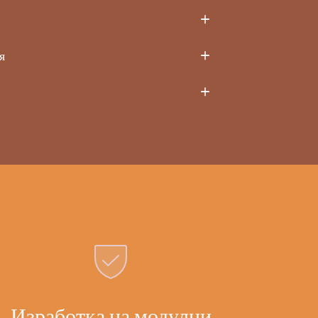
я
Изработка на модулни