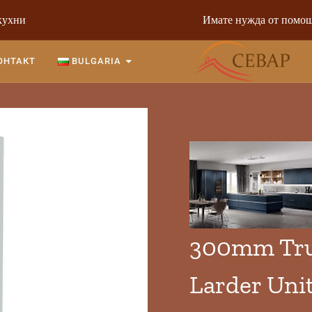
кухни
Имате нужда от помощ
ОНТАКТ
BULGARIA
300mm True
Larder Uni