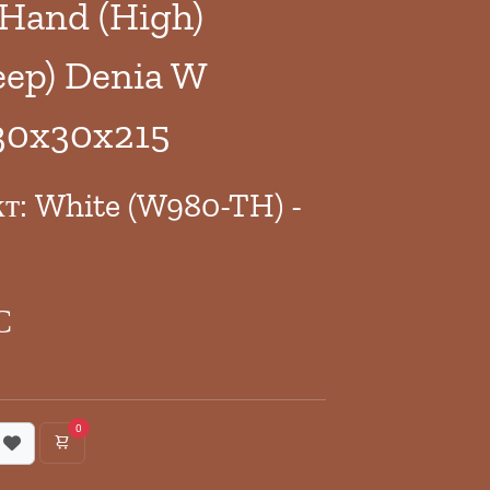
 Hand (High)
ep) Denia W
30x30x215
кт: White (W980-TH) -
С
0