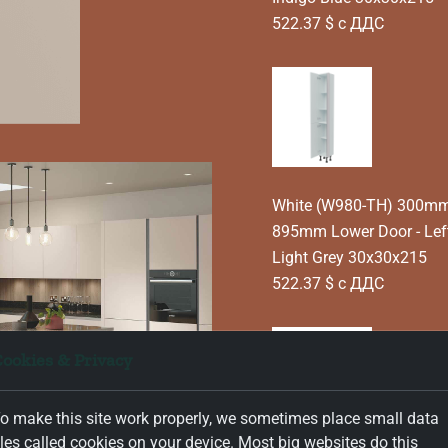
522.37 $ с ДДС
White (W980-TH) 300mm T
895mm Lower Door - Lef
Light Grey 30x30x215
522.37 $ с ДДС
ookies & Privacy
o make this site work properly, we sometimes place small data
iles called cookies on your device. Most big websites do this