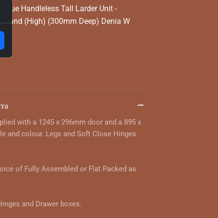
rue Handleless Tall Larder Unit -
t Hand (High) (300mm Deep) Denia W
та
pplied with a 1245 x 296mm door and a 895 x
e and colour. Legs and Soft Close Hinges
hoice of Fully Assembled or Flat Packed as
 Hinges and Drawer boxes.