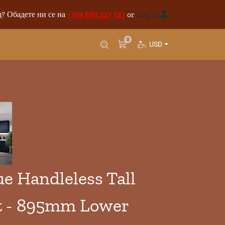
? Обадете ни се на
+359 885 227 323
or
Log In
0
USD
 Handleless Tall
t - 895mm Lower