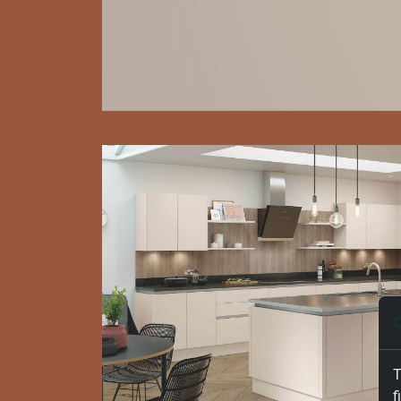
C
T
f