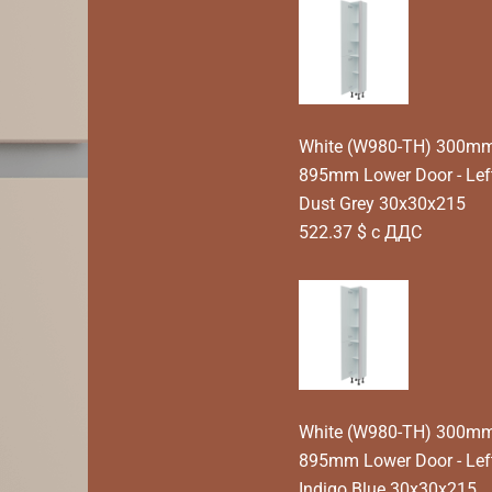
White (W980-TH) 300mm T
895mm Lower Door - Lef
Dust Grey 30x30x215
522.37 $ с ДДС
White (W980-TH) 300mm T
895mm Lower Door - Lef
Indigo Blue 30x30x215