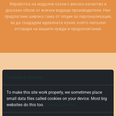
Изработка на модулни кухни с високо качество и
доказан обков от всички водещи производители. Ние
предлагаме широка гама от опции за персонализация,
за да създадем идеалната кухня, която напълно
отговаря на вашите нужди и предпочитания.
Cookies & Privacy
To make this site work properly, we sometimes place
small data files called cookies on your device. Most big
Не следвайте тълпата, следвайте
websites do this too.
Повече детайли
ни в
Instagram