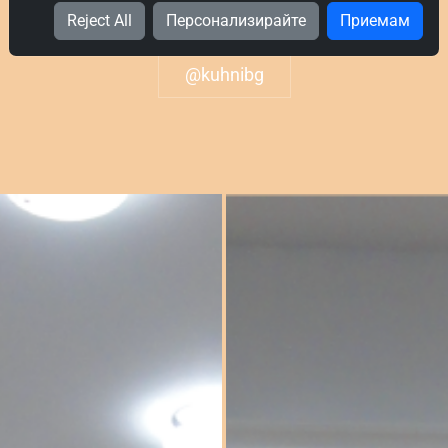
Reject All
Персонализирайте
Приемам
@kuhnibg