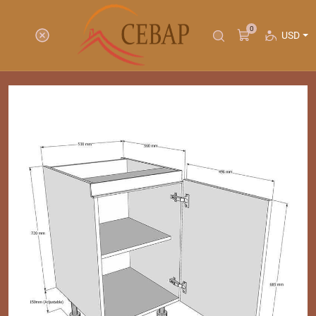
0
USD