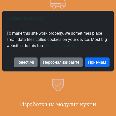
Cookies & Privacy
Безплатна и Бърза Доставка
To make this site work properly, we sometimes place
Ние ценим вашето време и за това предлагаме бърза и
small data files called cookies on your device. Most big
безплатна доставка на всички поръчки, независимо от
websites do this too.
Повече детайли
тяхната стойност. Нашата цел е да ви предоставим
най-добрите продукти за вашата кухня възможно най-
бързо и безпроблемно.
Reject All
Персонализирайте
Приемам
Изработка на модулни кухни