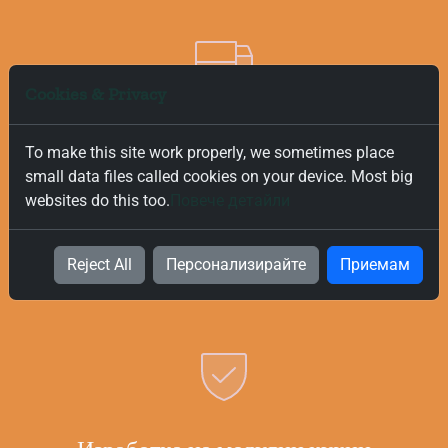
Cookies & Privacy
Безплатна и Бърза Доставка
To make this site work properly, we sometimes place
small data files called cookies on your device. Most big
Ние ценим вашето време и за това предлагаме бърза и
websites do this too.
Повече детайли
безплатна доставка на всички поръчки, независимо от
тяхната стойност. Нашата цел е да ви предоставим
най-добрите продукти за вашата кухня възможно най-
Reject All
Персонализирайте
Приемам
бързо и безпроблемно.