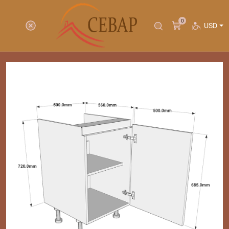
0
USD