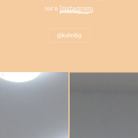
ни в
Instagram
@kuhnibg