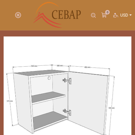
0
USD