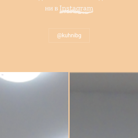
ни в
Instagram
@kuhnibg