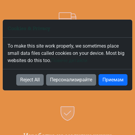
Cookies & Privacy
Безплатна и Бърза Доставка
To make this site work properly, we sometimes place
small data files called cookies on your device. Most big
Ние ценим вашето време и за това предлагаме бърза и
websites do this too.
Повече детайли
безплатна доставка на всички поръчки, независимо от
тяхната стойност. Нашата цел е да ви предоставим
най-добрите продукти за вашата кухня възможно най-
Reject All
Персонализирайте
Приемам
бързо и безпроблемно.