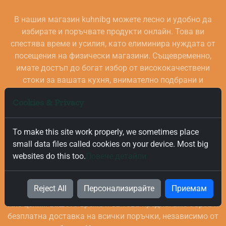
В нашия магазин kuhnibg можете лесно и удобно да
избирате и поръчвате продукти онлайн. Това ви
спестява време и усилия, като елиминира нуждата от
посещения на физически магазини. Същевременно,
имате достъп до богат избор от висококачествени
стоки за вашата кухня, внимателно подбрани и
проверени за качество.
Cookies & Privacy
To make this site work properly, we sometimes place
small data files called cookies on your device. Most big
websites do this too.
Повече детайли
Безплатна и Бърза Доставка
Reject All
Персонализирайте
Приемам
Ние ценим вашето време и за това предлагаме бърза и
безплатна доставка на всички поръчки, независимо от