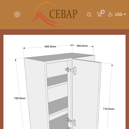
0
USD