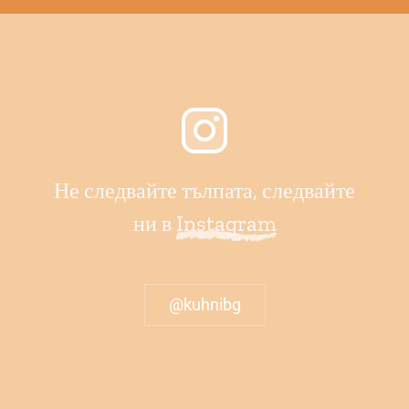
Не следвайте тълпата, следвайте
ни в
Instagram
@kuhnibg