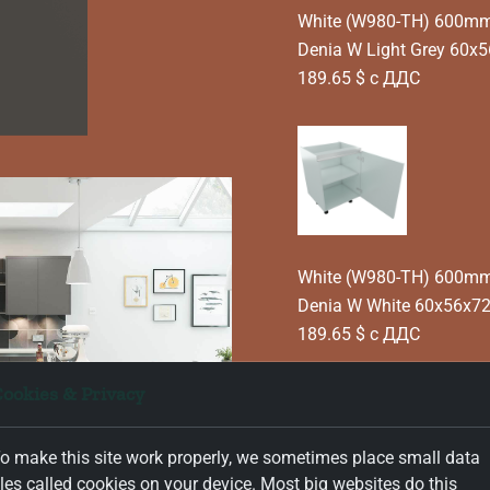
White (W980-TH) 600mm T
Denia W Light Grey 60x
189.65 $ с ДДС
White (W980-TH) 600mm T
Denia W White 60x56x7
189.65 $ с ДДС
ookies & Privacy
o make this site work properly, we sometimes place small data
Информация за продук
iles called cookies on your device. Most big websites do this