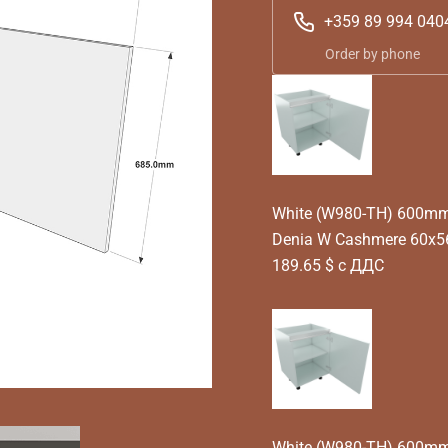
+359 89 994 040
Order by phone
White (W980-TH) 600mm T
Denia W Cashmere 60x5
189.65 $ с ДДС
White (W980-TH) 600mm T