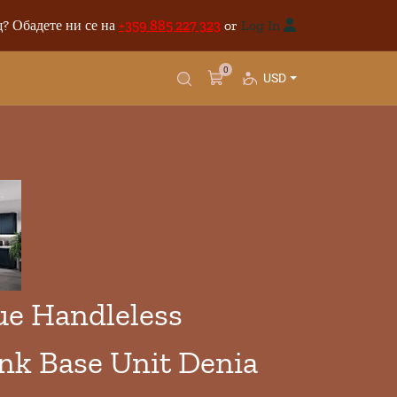
? Обадете ни се на
+359 885 227 323
or
Log In
0
USD
e Handleless
ink Base Unit Denia