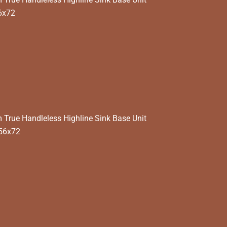
6x72
rue Handleless Highline Sink Base Unit
x56x72