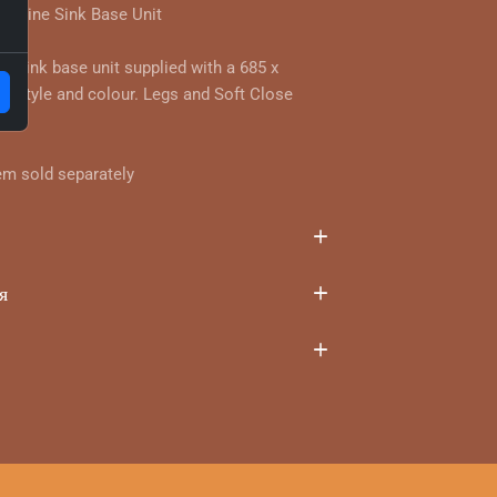
ghline Sink Base Unit
r sink base unit supplied with a 685 x
 style and colour. Legs and Soft Close
em sold separately
я