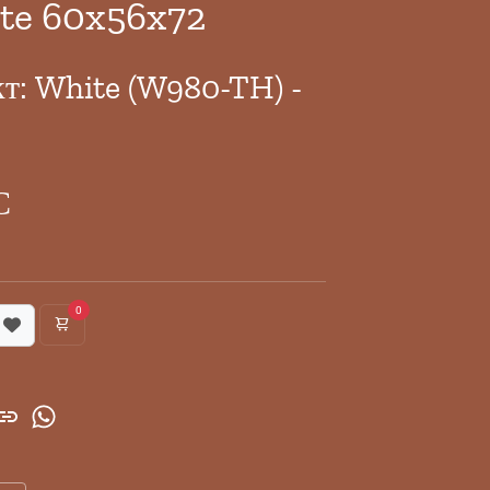
te 60x56x72
кт: White (W980-TH) -
С
0