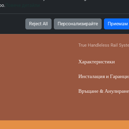
600mm True Handleless Hi
oo.
Повече детайли
True Handleless single doo
Reject All
Персонализирайте
Приемам
596mm door in your chosen
Hinges are included.
True Handleless Rail Syst
Характеристики
Инсталация и Гаранци
Връщане & Анулиране