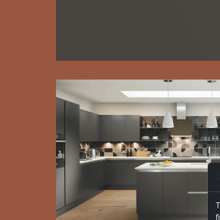
C
T
f