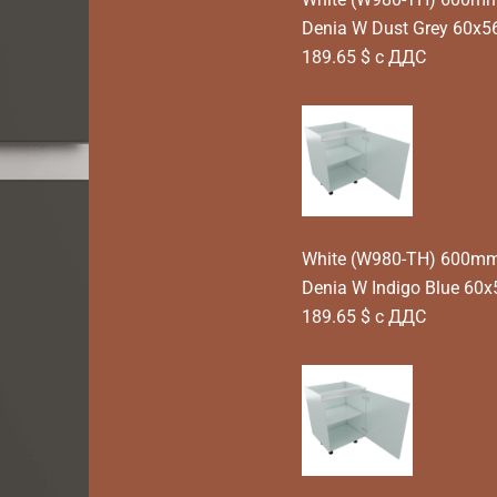
Denia W Dust Grey 60x5
189.65 $ с ДДС
White (W980-TH) 600mm T
Denia W Indigo Blue 60
189.65 $ с ДДС