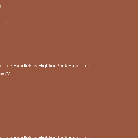
4
rue Handleless Highline Sink Base Unit
6x72
rue Handleless Highline Sink Base Unit