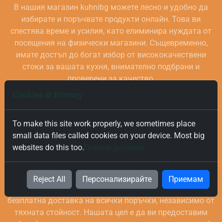
В нашия магазин kuhnibg можете лесно и удобно да
избирате и поръчвате продукти онлайн. Това ви
спестява време и усилия, като елиминира нуждата от
посещения на физически магазини. Същевременно,
имате достъп до богат избор от висококачествени
стоки за вашата кухня, внимателно подбрани и
проверени за качество.
Cookies & Privacy
To make this site work properly, we sometimes place
small data files called cookies on your device. Most big
websites do this too.
Повече детайли
Безплатна и Бърза Доставка
Reject All
Персонализирайте
Приемам
Ние ценим вашето време и за това предлагаме бърза и
безплатна доставка на всички поръчки, независимо от
тяхната стойност. Нашата цел е да ви предоставим