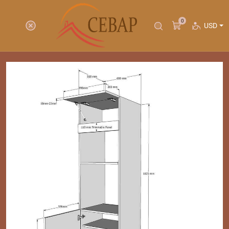
0
USD