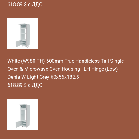
618.89 $ с ДДС
White (W980-TH) 600mm True Handleless Tall Single
Oven & Microwave Oven Housing - LH Hinge (Low)
Denia W Light Grey 60x56x182.5
618.89 $ с ДДС