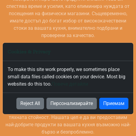
спестява време и усилия, като елиминира нуждата от
посещения на физически магазини. Същевременно,
имате достъп до богат избор от висококачествени
стоки за вашата кухня, внимателно подбрани и
проверени за качество.
Cookies & Privacy
To make this site work properly, we sometimes place
small data files called cookies on your device. Most big
websites do this too.
Повече детайли
Безплатна и Бърза Доставка
Ние ценим вашето време и за това предлагаме бърза и
Reject All
Персонализирайте
Приемам
безплатна доставка на всички поръчки, независимо от
тяхната стойност. Нашата цел е да ви предоставим
най-добрите продукти за вашата кухня възможно най-
бързо и безпроблемно.