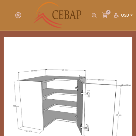
0
USD