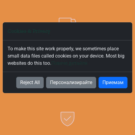
Cookies & Privacy
Безплатна и Бърза Доставка
To make this site work properly, we sometimes place
small data files called cookies on your device. Most big
Ние ценим вашето време и за това предлагаме бърза и
websites do this too.
Повече детайли
безплатна доставка на всички поръчки, независимо от
тяхната стойност. Нашата цел е да ви предоставим
Reject All
Персонализирайте
Приемам
най-добрите продукти за вашата кухня възможно най-
бързо и безпроблемно.