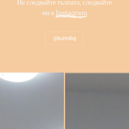
Не следвайте тълпата, следвайте
ни в
Instagram
@kuhnibg